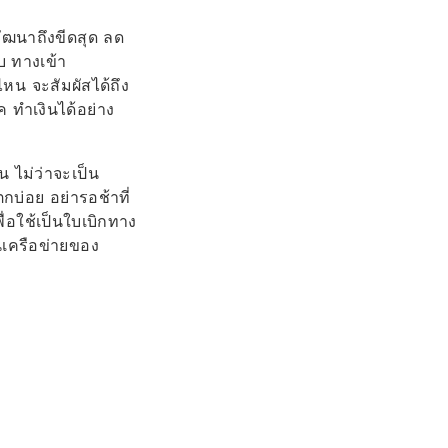
ัฒนาถึงขีดสุด ลด
บ ทางเข้า
่ไหน จะสัมผัสได้ถึง
 ทำเงินได้อย่าง
 ไม่ว่าจะเป็น
กบ่อย อย่ารอช้าที่
พื่อใช้เป็นใบเบิกทาง
นเครือข่ายของ