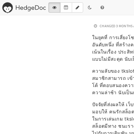
CHANGED
3 MONTHS
ในยุคที่ การเสี่ยงโช
อันดับหนึ่ง ที่สร้า
เน้นในเรื่อง ประสิ
แบบไม่มีสะดุด นับเป
ความลับของ tkslot
สมาชิกสามารถ เข้า
โต้ ที่ตอบสนองควา
ความล่าช้า นับเป็
ปัจจัยที่ส่งผลให้ เว
มอบให้ คนรักสล็อต
ในการเล่นเกม tkslot
สล็อตมีทาง ชนะรางวั
ไปกับการเดิมพัน บนเ