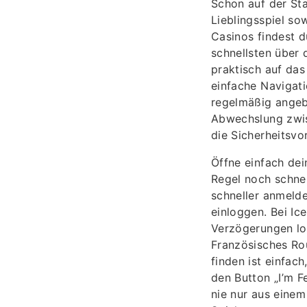
Schon auf der Sta
Lieblingsspiel s
Casinos findest d
schnellsten über 
praktisch auf das
einfache Navigati
regelmäßig angebo
Abwechslung zwis
die Sicherheitsvo
Öffne einfach dei
Regel noch schnel
schneller anmeld
einloggen. Bei Ic
Verzögerungen lo
Französisches Ro
finden ist einfac
den Button „I’m F
nie nur aus einem