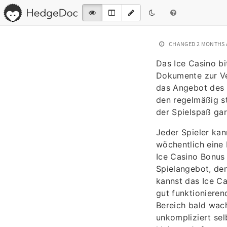
CHANGED
2 MONTHS
Das Ice Casino bi
Dokumente zur Ve
das Angebot des I
den regelmäßig st
der Spielspaß gar
Jeder Spieler ka
wöchentlich eine
Ice Casino Bonus 
Spielangebot, de
kannst das Ice Ca
gut funktionieren
Bereich bald wach
unkompliziert sel