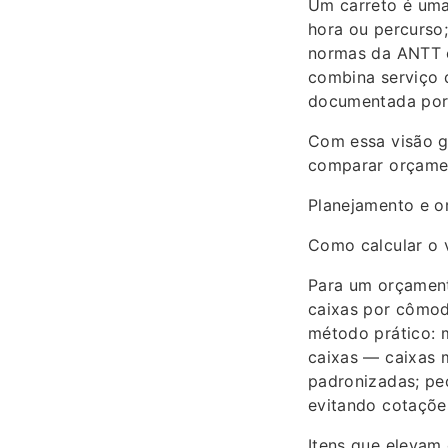
Um carreto é uma
hora ou percurso
normas da ANTT e
combina serviço 
documentada por 
Com essa visão ge
comparar orçamen
Planejamento e o
Como calcular o 
Para um orçamento
caixas por cômod
método prático: 
caixas — caixas m
padronizadas; pe
evitando cotações
Itens que elevam