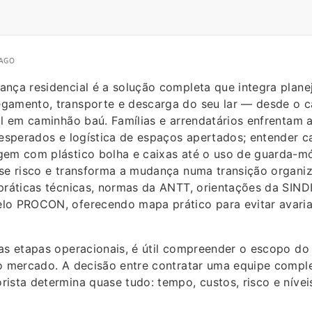
 AGO
ança residencial é a solução completa que integra plane
gamento, transporte e descarga do seu lar — desde o ca
al em caminhão baú. Famílias e arrendatários enfrentam 
nesperados e logística de espaços apertados; entender 
gem com plástico bolha e caixas até o uso de guarda-mó
sse risco e transforma a mudança numa transição organiz
práticas técnicas, normas da ANTT, orientações da SIND
lo PROCON, oferecendo mapa prático para evitar avaria
as etapas operacionais, é útil compreender o escopo do 
no mercado. A decisão entre contratar uma equipe comp
ista determina quase tudo: tempo, custos, risco e nívei