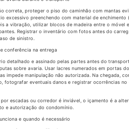
o correta, proteger o piso do caminhão com mantas evit
zio excessivo preenchendo com material de enchimento (
eis a vibração, utilizar blocos de madeira entre o móvel e
pantes. Registrar o inventário com fotos antes do carre
so de sinistro.
s e conferência na entrega
rio detalhado e assinado pelas partes antes do transport
sputas sobre avaria. Usar lacres numerados em portas d
cas impede manipulação não autorizada. Na chegada, con
o, fotografar eventuais danos e registrar ocorrências n
or escadas ou corredor é inviável, o içamento é a alter
to e autorização do condomínio.
unciona e quando é necessário