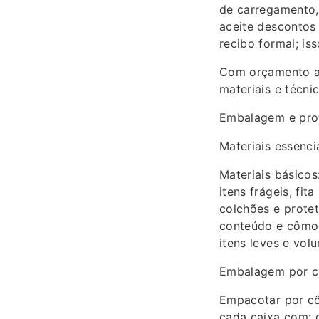
de carregamento,
aceite descontos
recibo formal; is
Com orçamento al
materiais e técni
Embalagem e prot
Materiais essenci
Materiais básicos
itens frágeis, fi
colchões e protet
conteúdo e cômod
itens leves e vol
Embalagem por cô
Empacotar por côm
cada caixa com: 