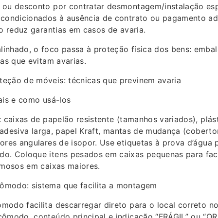
 ou desconto por contratar desmontagem/instalação esp
 condicionados à ausência de contrato ou pagamento ad
so reduz garantias em casos de avaria.
inhado, o foco passa à proteção física dos bens: embal
cas que evitam avarias.
eção de móveis: técnicas que previnem avaria
ais e como usá-los
: caixas de papelão resistente (tamanhos variados), plás
ta adesiva larga, papel Kraft, mantas de mudança (coberto
ores angulares de isopor. Use etiquetas à prova d’água p
o. Coloque itens pesados em caixas pequenas para faci
umosos em caixas maiores.
modo: sistema que facilita a montagem
odo facilita descarregar direto para o local correto no
cômodo, conteúdo principal e indicação “FRÁGIL” ou “OR