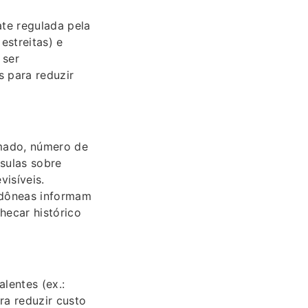
ate regulada pela
estreitas) e
 ser
 para reduzir
imado, número de
usulas sobre
visíveis.
idôneas informam
hecar histórico
alentes (ex.:
ra reduzir custo