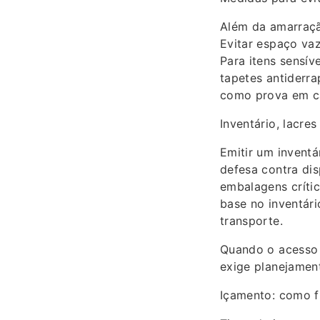
Além da amarraçã
Evitar espaço va
Para itens sensív
tapetes antiderra
como prova em ca
Inventário, lacre
Emitir um inventá
defesa contra di
embalagens críti
base no inventári
transporte.
Quando o acesso p
exige planejamen
Içamento: como f