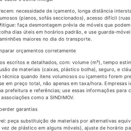
ecem: necessidade de içamento, longa distância interst
mosos (pianos, sofás seccionados), acesso difícil (ruas 
. Mitigue: faça desmontagem prévia de móveis que podem
olha dias úteis em horários padrão, e use guarda-móveis
aminhões maiores no dia do transporte.
mparar orçamentos corretamente
tos escritos e detalhados, com: volume (m³), tempo est
lusão de materiais (caixas, plástico bolha), seguro, e clá
ita técnica quando itens volumosos ou içamento forem pre
 em preço total, não apenas em taxa/hora. Empresas 
na prefeitura e referências; use essas informações para c
associações como a SINDIMOV.
erder garantias
el: peça substituição de materiais por alternativas equiv
ez de plástico em alguns móveis), ajuste de horário pa