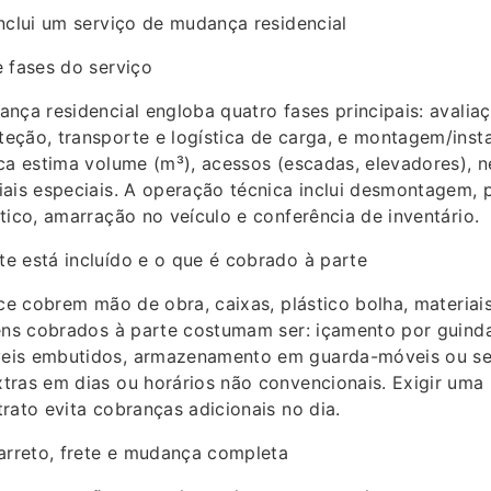
nclui um serviço de mudança residencial
 fases do serviço
nça residencial engloba quatro fases principais: avalia
eção, transporte e logística de carga, e montagem/insta
ca estima volume (m³), acessos (escadas, elevadores), 
iais especiais. A operação técnica inclui desmontagem,
tico, amarração no veículo e conferência de inventário.
e está incluído e o que é cobrado à parte
ice cobrem mão de obra, caixas, plástico bolha, materiais
tens cobrados à parte costumam ser: içamento por guin
is embutidos, armazenamento em guarda-móveis ou sel
ras em dias ou horários não convencionais. Exigir uma l
rato evita cobranças adicionais no dia.
arreto, frete e mudança completa