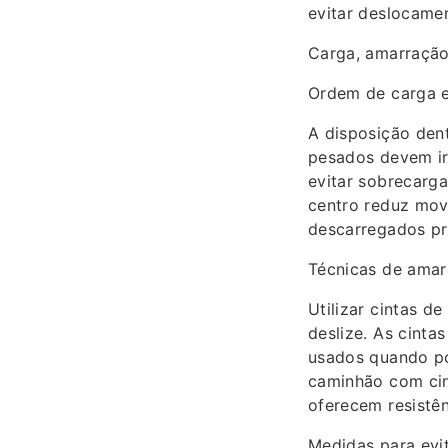
evitar deslocamen
Carga, amarração
Ordem de carga e
A disposição den
pesados devem ir 
evitar sobrecarga
centro reduz mov
descarregados pr
Técnicas de amar
Utilizar cintas d
deslize. As cint
usados quando po
caminhão com cin
oferecem resistê
Medidas para evit