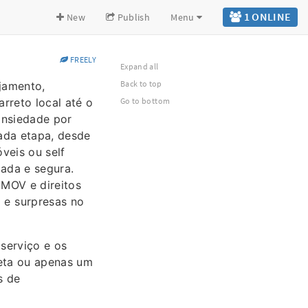
1 ONLINE
New
Publish
Menu
FREELY
Expand all
Back to top
jamento,
rreto local até o
Go to bottom
ansiedade por
cada etapa, desde
veis ou self
ada e segura.
IMOV e direitos
 e surpresas no
serviço e os
leta ou apenas um
s de