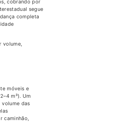
os, cobrando por
terestadual segue
udança completa
lidade
r volume,
ste móveis e
 2–4 m³). Um
o volume das
elas
or caminhão,