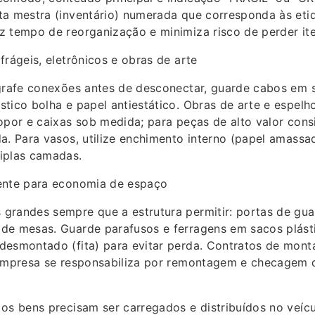
ta mestra (inventário) numerada que corresponda às eti
 tempo de reorganização e minimiza risco de perder ite
frágeis, eletrônicos e obras de arte
ografe conexões antes de desconectar, guarde cabos em 
tico bolha e papel antiestático. Obras de arte e espelhos
opor e caixas sob medida; para peças de alto valor cons
a. Para vasos, utilize enchimento interno (papel amassa
iplas camadas.
ente para economia de espaço
grandes sempre que a estrutura permitir: portas de gua
de mesas. Guarde parafusos e ferragens em sacos plásti
desmontado (fita) para evitar perda. Contratos de mo
 empresa se responsabiliza por remontagem e checagem d
os bens precisam ser carregados e distribuídos no veíc