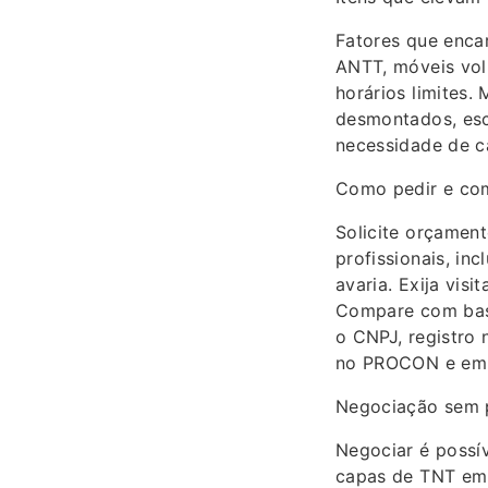
Fatores que encar
ANTT, móveis volu
horários limites
desmontados, esc
necessidade de c
Como pedir e co
Solicite orçamen
profissionais, inc
avaria. Exija vis
Compare com base
o CNPJ, registro 
no PROCON e em 
Negociação sem p
Negociar é possív
capas de TNT em v