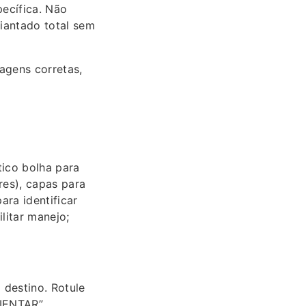
ecífica. Não
iantado total sem
agens corretas,
tico bolha para
res), capas para
ara identificar
litar manejo;
 destino. Rotule
IENTAR”.