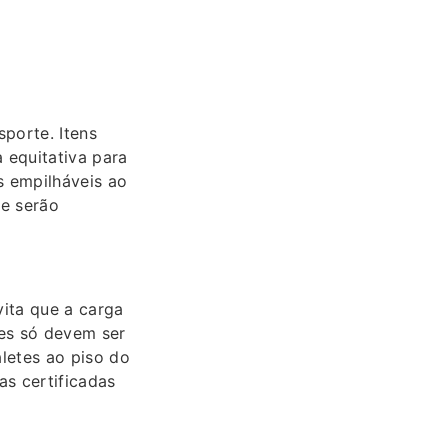
porte. Itens
 equitativa para
s empilháveis ao
ue serão
vita que a carga
es só devem ser
letes ao piso do
s certificadas