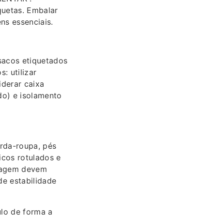
quetas. Embalar
ns essenciais.
sacos etiquetados
: utilizar
iderar caixa
do) e isolamento
rda-roupa, pés
cos rotulados e
ntagem devem
e estabilidade
ulo de forma a