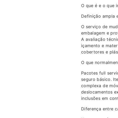
O que é e o que i
Definição ampla e
O serviço de muda
embalagem e prot
A avaliação técni
içamento e mater
cobertores e plás
O que normalment
Pacotes full serv
seguro básico. I
complexa de móve
deslocamentos ext
inclusões em cont
Diferença entre c