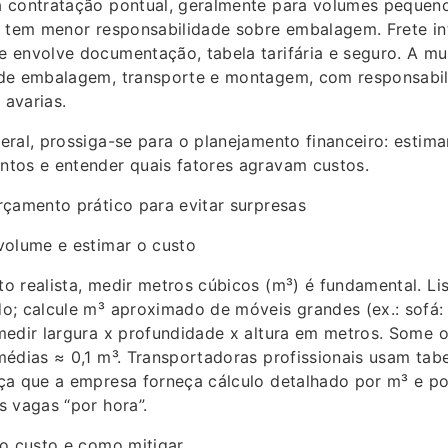
 contratação pontual, geralmente para volumes pequen
; tem menor responsabilidade sobre embalagem. Frete in
 envolve documentação, tabela tarifária e seguro. A m
de embalagem, transporte e montagem, com responsabi
avarias.
ral, prossiga-se para o planejamento financeiro: estima
tos e entender quais fatores agravam custos.
rçamento prático para evitar surpresas
volume e estimar o custo
 realista, medir metros cúbicos (m³) é fundamental. Li
o; calcule m³ aproximado de móveis grandes (ex.: sofá:
medir largura x profundidade x altura em metros. Some 
édias ≈ 0,1 m³. Transportadoras profissionais usam tab
ça que a empresa forneça cálculo detalhado por m³ e p
 vagas “por hora”.
 o custo e como mitigar