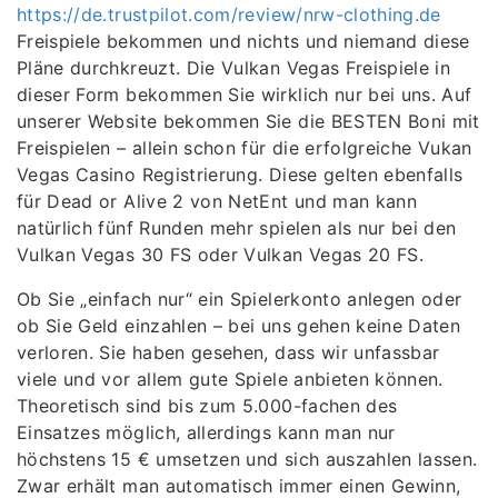
https://de.trustpilot.com/review/nrw-clothing.de
Freispiele bekommen und nichts und niemand diese
Pläne durchkreuzt. Die Vulkan Vegas Freispiele in
dieser Form bekommen Sie wirklich nur bei uns. Auf
unserer Website bekommen Sie die BESTEN Boni mit
Freispielen – allein schon für die erfolgreiche Vukan
Vegas Casino Registrierung. Diese gelten ebenfalls
für Dead or Alive 2 von NetEnt und man kann
natürlich fünf Runden mehr spielen als nur bei den
Vulkan Vegas 30 FS oder Vulkan Vegas 20 FS.
Ob Sie „einfach nur“ ein Spielerkonto anlegen oder
ob Sie Geld einzahlen – bei uns gehen keine Daten
verloren. Sie haben gesehen, dass wir unfassbar
viele und vor allem gute Spiele anbieten können.
Theoretisch sind bis zum 5.000-fachen des
Einsatzes möglich, allerdings kann man nur
höchstens 15 € umsetzen und sich auszahlen lassen.
Zwar erhält man automatisch immer einen Gewinn,