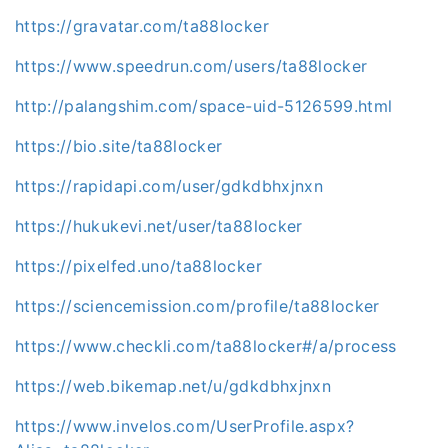
https://gravatar.com/ta88locker
https://www.speedrun.com/users/ta88locker
http://palangshim.com/space-uid-5126599.html
https://bio.site/ta88locker
https://rapidapi.com/user/gdkdbhxjnxn
https://hukukevi.net/user/ta88locker
https://pixelfed.uno/ta88locker
https://sciencemission.com/profile/ta88locker
https://www.checkli.com/ta88locker#/a/process
https://web.bikemap.net/u/gdkdbhxjnxn
https://www.invelos.com/UserProfile.aspx?