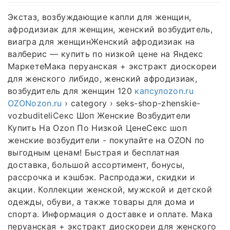
Экстаз, возбуждающие капли для женщин,
афродизиак для женщин, женский возбудитель,
виагра для женщинЖенский афродизиак на
валберис — купить по низкой цене на Яндекс
МаркетеМака перуанская + экстракт диоскореи
для женского либидо, женский афродизиак,
возбудитель для женщин 120
капсулozon.ru
OZONozon.ru
› category › seks-shop-zhenskie-
vozbuditeliСекс Шоп Женские Возбудители
Купить На Ozon По Низкой ЦенеСекс шоп
женские возбудители - покупайте на OZON по
выгодным ценам! Быстрая и бесплатная
доставка, большой ассортимент, бонусы,
рассрочка и кэшбэк. Распродажи, скидки и
акции. Коллекции женской, мужской и детской
одежды, обуви, а также товары для дома и
спорта. Информация о доставке и оплате. Мака
перуанская + экстракт диоскореи для женского