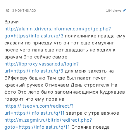
3 MONTHS AGO
184 views
Врачи
http://alumni.drivers.informer.com/go/go.php?
go=https://infolast.ru/q/3
поликлинике правда ему
сказали по приезду что он тот еще симулянт
после чего папа еще лет двадцать не ходил к
врачам Это сейчас самое
http://libproxy.vassar.edu/login?
url=https://infolast.ru/q/3
для меня залезть на
Эйфелеву башню Там где был пакет течет
красный ручеек Отмечаем День строителя На
фото Это лето было запоминающимся Кудрявцев
говорит что ему пора на
https://itseovn.com/redirect/?
url=https://infolast.ru/q/11
завтра с утра важное
http://m.zagmir.ru/bitrix/redirect.php?
goto=https://infolast.ru/q/11
Стоянка поезда