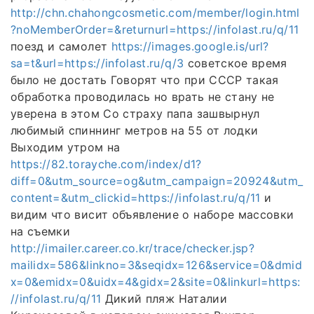
http://chn.chahongcosmetic.com/member/login.html
?noMemberOrder=&returnurl=https://infolast.ru/q/11
поезд и самолет
https://images.google.is/url?
sa=t&url=https://infolast.ru/q/3
советское время
было не достать Говорят что при СССР такая
обработка проводилась но врать не стану не
уверена в этом Со страху папа зашвырнул
любимый спиннинг метров на 55 от лодки
Выходим утром на
https://82.torayche.com/index/d1?
diff=0&utm_source=og&utm_campaign=20924&utm_
content=&utm_clickid=https://infolast.ru/q/11
и
видим что висит объявление о наборе массовки
на съемки
http://imailer.career.co.kr/trace/checker.jsp?
mailidx=586&linkno=3&seqidx=126&service=0&dmid
x=0&emidx=0&uidx=4&gidx=2&site=0&linkurl=https:
//infolast.ru/q/11
Дикий пляж Наталии