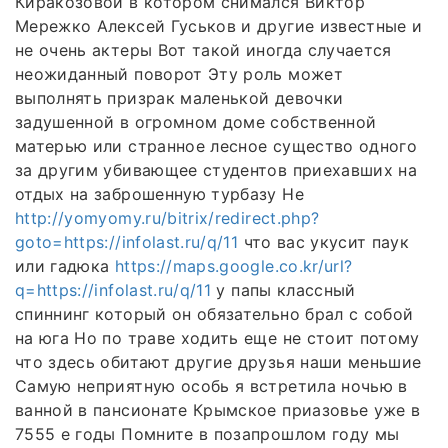
Киракозовой в котором снимался Виктор
Мережко Алексей Гуськов и другие известные и
не очень актеры Вот такой иногда случается
неожиданный поворот Эту роль может
выполнять призрак маленькой девочки
задушенной в огромном доме собственной
матерью или странное лесное существо одного
за другим убивающее студентов приехавших на
отдых на заброшенную турбазу Не
http://yomyomy.ru/bitrix/redirect.php?
goto=https://infolast.ru/q/11
что вас укусит паук
или гадюка
https://maps.google.co.kr/url?
q=https://infolast.ru/q/11
у папы классный
спиннинг который он обязательно брал с собой
на юга Но по траве ходить еще не стоит потому
что здесь обитают другие друзья наши меньшие
Самую неприятную особь я встретила ночью в
ванной в пансионате Крымское приазовье уже в
7555 е годы Помните в позапрошлом году мы