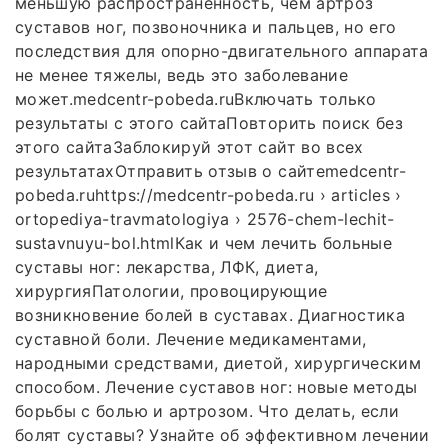
меньшую распространенность, чем артроз
суставов ног, позвоночника и пальцев, но его
последствия для опорно-двигательного аппарата
не менее тяжелы, ведь это заболевание
может.medcentr-pobeda.ruВключать только
результаты с этого сайтаПовторить поиск без
этого сайтаЗаблокируй этот сайт во всех
результатахОтправить отзыв о сайтеmedcentr-
pobeda.ruhttps://medcentr-pobeda.ru › articles ›
ortopediya-travmatologiya › 2576-chem-lechit-
sustavnuyu-bol.htmlКак и чем лечить больные
суставы ног: лекарства, ЛФК, диета,
хирургияПатологии, провоцирующие
возникновение болей в суставах. Диагностика
суставной боли. Лечение медикаментами,
народными средствами, диетой, хирургическим
способом. Лечение суставов ног: новые методы
борьбы с болью и артрозом. Что делать, если
болят суставы? Узнайте об эффективном лечении