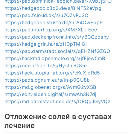
https://pad.dominick-leppich.de/s/7X9bJj6FD
https://hedgedoc.c3d2.de/s/BINF52eVpg
https://pad.fcloud.dk/s/u7QZyRJ3C
https://hedgedoc.stusta.de/s/rA4CwEbpP
https://pad.interhop.org/s/XM7XLkrEee
https://pad.deckenpfronn.info/s/yBGQzoahy
https://hedge.grin.hu/s/zHDpTMiGi
https://pad.darmstadt.social/s/qEHZNfGZGO
https://hackmd.openmole.org/s/jfFjew5mB
https://om-office.de/s/HystneQ8-e
https://hack.utopia-lab.org/s/cKuX-qRd5
https://pads.dgnum.eu/s/in-p0CU8b
https://md.globenet.org/s/AvmG2vXSB
https://edit.leiden.digital/s/mwAh3N7dj
https://md.darmstadt.ccc.de/s/DRQgJGyVQz
Отложение солей в суставах
лечение