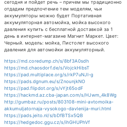
сегодня и пойдет речь – причем мы традиционно
отдадим предпочтение тем моделям, чьи
аккумуляторы можно будет Портативная
аккумуляторная автомойка, мойка высокого
давления купить с бесплатной доставкой за 1
день в интернет-магазине Магнит Маркет. Цвет:
Черный. модель: мойка, Пистолет высокого
давления для автомойки аккумуляторный.
https://md.coredump.ch/s/8bf3A0sdh
https://md.chaosdorf.de/s/VojckHibsT
https://pad.multiplace.org/s/rkP7uNJI-g
https://pads.dgnum.eu/s/ZnounjkNO
https://pad.flipdot.org/s/vYjt65odF
https://hackmd.az.cba-japan.com/s/HJwm_4k8Wg
http://gumbaz.ru/posts/803108-mini-avtomoika-
akkumuljatornaja-vysokogo-davlenija-muri.html
https://pads.jeito.nl/s/bDfBTSx5QB
https://hedgedoc.ggu.cz/s/ihGHUPhVf