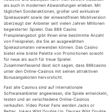
als auch in modernen Abwandlungen erleben. Mit
täglichen Sonderaktionen, großer und exklusiver
Spielauswahl sowie der einwandfreien Mobilversion
überzeugt der Anbieter seit vielen Jahren Millionen
begeisterter Spieler. Das 888 Casino
Freispielangebot gibt Ihnen eine bestimmte Anzahl
von Freispielen, die Sie an ausgewählten
Spielautomaten verwenden können. Das Casino
bietet eine breite Palette von Promotionen sowohl
für neue als auch für treue Spieler.
Zusammenfassend lässt sich sagen, dass 888casino
unter den Online-Casinos mit seinen attraktiven
Bonusangeboten hervorsticht.
Fast alle Casinos sind auf internationale
Softwareanbieter angewiesen, die Spiele entwickeln,
testen und an verschiedene Online-Casinos
verkaufen. Video Poker Fans werden Jacks or
Better, Jokers Wild Double Up, Deuces Wild Double