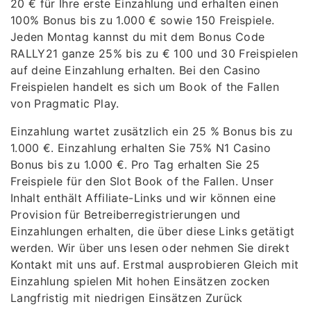
20 € für Ihre erste Einzahlung und erhalten einen
100% Bonus bis zu 1.000 € sowie 150 Freispiele.
Jeden Montag kannst du mit dem Bonus Code
RALLY21 ganze 25% bis zu € 100 und 30 Freispielen
auf deine Einzahlung erhalten. Bei den Casino
Freispielen handelt es sich um Book of the Fallen
von Pragmatic Play.
Einzahlung wartet zusätzlich ein 25 % Bonus bis zu
1.000 €. Einzahlung erhalten Sie 75% N1 Casino
Bonus bis zu 1.000 €. Pro Tag erhalten Sie 25
Freispiele für den Slot Book of the Fallen. Unser
Inhalt enthält Affiliate-Links und wir können eine
Provision für Betreiberregistrierungen und
Einzahlungen erhalten, die über diese Links getätigt
werden. Wir über uns lesen oder nehmen Sie direkt
Kontakt mit uns auf. Erstmal ausprobieren Gleich mit
Einzahlung spielen Mit hohen Einsätzen zocken
Langfristig mit niedrigen Einsätzen Zurück