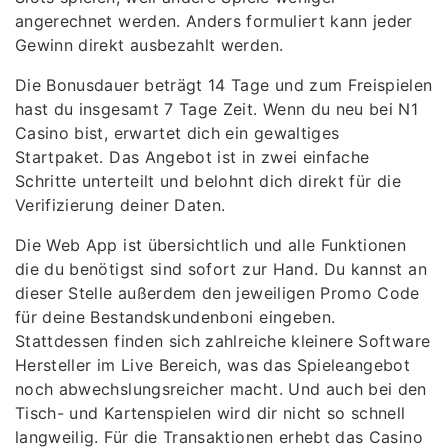
angerechnet werden. Anders formuliert kann jeder
Gewinn direkt ausbezahlt werden.
Die Bonusdauer beträgt 14 Tage und zum Freispielen
hast du insgesamt 7 Tage Zeit. Wenn du neu bei N1
Casino bist, erwartet dich ein gewaltiges
Startpaket. Das Angebot ist in zwei einfache
Schritte unterteilt und belohnt dich direkt für die
Verifizierung deiner Daten.
Die Web App ist übersichtlich und alle Funktionen
die du benötigst sind sofort zur Hand. Du kannst an
dieser Stelle außerdem den jeweiligen Promo Code
für deine Bestandskundenboni eingeben.
Stattdessen finden sich zahlreiche kleinere Software
Hersteller im Live Bereich, was das Spieleangebot
noch abwechslungsreicher macht. Und auch bei den
Tisch- und Kartenspielen wird dir nicht so schnell
langweilig. Für die Transaktionen erhebt das Casino