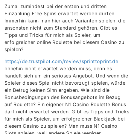
Zumal zumindest bei der ersten und dritten
Einzahlung Free Spins erwartet werden dürfen.
Immerhin kann man hier auch Varianten spielen, die
ansonsten nicht zum Standard gehören. Gibt es
Tipps und Tricks für mich als Spieler, um
erfolgreicher online Roulette bei diesem Casino zu
spielen?
https://de.trustpilot.com/review/sprinttoprint.de
ohnehin nicht erwartet werden muss, denn es
handelt sich um ein seriöses Angebot. Und wenn die
Spieler dieses Spiel nicht bevorzugt spielen, würde
ein Betrug keinen Sinn ergeben. Wie sind die
Bonusbedingungen des Bonusangebots im Bezug
auf Roulette? Ein eigener N1 Casino Roulette Bonus
darf nicht erwartet werden. Gibt es Tipps und Tricks
für mich als Spieler, um erfolgreicher Blackjack bei
diesem Casino zu spielen? Man muss N1 Casino
Slots spielen, weil andere Spiele weniger