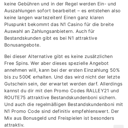
keine Gebühren und in der Regel werden Ein- und
Auszahlungen sofort bearbeitet – es entstehen also
keine langen wartezeiten! Einen ganz klaren
Pluspunkt bekommt das N1 Casino für die breite
Auswahl an Zahlungsanbietern. Auch für
Bestandskunden gibt es bei N1 attraktive
Bonusangebote.
Bei dieser Alternative gibt es keine zusätzlichen
Free Spins. Wer aber dieses spezielle Angebot
annehmen will, kann bei der ersten Einzahlung 50%
bis zu 500€ erhalten. Und das wird nicht der letzte
Gutschein sein, der erwartet werden darf. Allerdings
kannst du dir mit den Promo Codes RALLEY21 und
ROUTE75 attraktive Bestandskundenboni sichern.
Und auch die regelmäßigen Bestandskundenboni mit
N1 Promo Code sind definitiv empfehlenswert. Der
Mix aus Bonusgeld und Freispielen ist besonders
attraktiv.