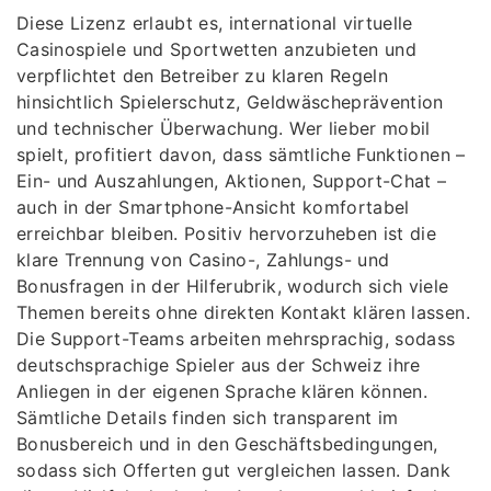
Diese Lizenz erlaubt es, international virtuelle
Casinospiele und Sportwetten anzubieten und
verpflichtet den Betreiber zu klaren Regeln
hinsichtlich Spielerschutz, Geldwäscheprävention
und technischer Überwachung. Wer lieber mobil
spielt, profitiert davon, dass sämtliche Funktionen –
Ein- und Auszahlungen, Aktionen, Support-Chat –
auch in der Smartphone-Ansicht komfortabel
erreichbar bleiben. Positiv hervorzuheben ist die
klare Trennung von Casino-, Zahlungs- und
Bonusfragen in der Hilferubrik, wodurch sich viele
Themen bereits ohne direkten Kontakt klären lassen.
Die Support-Teams arbeiten mehrsprachig, sodass
deutschsprachige Spieler aus der Schweiz ihre
Anliegen in der eigenen Sprache klären können.
Sämtliche Details finden sich transparent im
Bonusbereich und in den Geschäftsbedingungen,
sodass sich Offerten gut vergleichen lassen. Dank