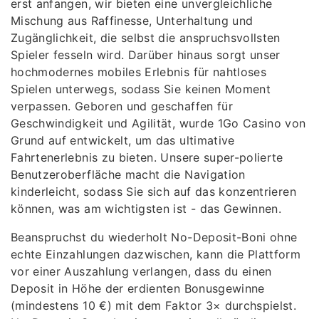
erst anfangen, wir bieten eine unvergleichliche
Mischung aus Raffinesse, Unterhaltung und
Zugänglichkeit, die selbst die anspruchsvollsten
Spieler fesseln wird. Darüber hinaus sorgt unser
hochmodernes mobiles Erlebnis für nahtloses
Spielen unterwegs, sodass Sie keinen Moment
verpassen. Geboren und geschaffen für
Geschwindigkeit und Agilität, wurde 1Go Casino von
Grund auf entwickelt, um das ultimative
Fahrtenerlebnis zu bieten. Unsere super-polierte
Benutzeroberfläche macht die Navigation
kinderleicht, sodass Sie sich auf das konzentrieren
können, was am wichtigsten ist - das Gewinnen.
Beanspruchst du wiederholt No-Deposit-Boni ohne
echte Einzahlungen dazwischen, kann die Plattform
vor einer Auszahlung verlangen, dass du einen
Deposit in Höhe der erdienten Bonusgewinne
(mindestens 10 €) mit dem Faktor 3× durchspielst.