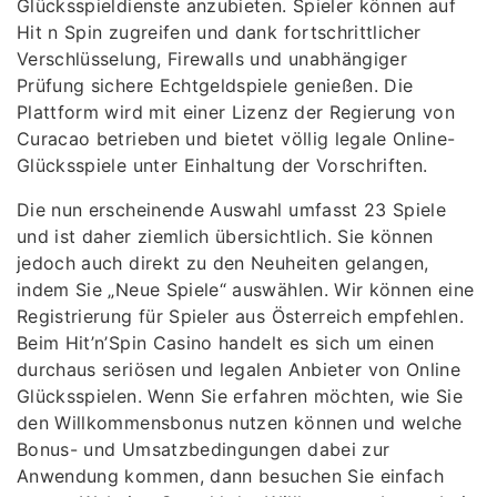
Glücksspieldienste anzubieten. Spieler können auf
Hit n Spin zugreifen und dank fortschrittlicher
Verschlüsselung, Firewalls und unabhängiger
Prüfung sichere Echtgeldspiele genießen. Die
Plattform wird mit einer Lizenz der Regierung von
Curacao betrieben und bietet völlig legale Online-
Glücksspiele unter Einhaltung der Vorschriften.
Die nun erscheinende Auswahl umfasst 23 Spiele
und ist daher ziemlich übersichtlich. Sie können
jedoch auch direkt zu den Neuheiten gelangen,
indem Sie „Neue Spiele“ auswählen. Wir können eine
Registrierung für Spieler aus Österreich empfehlen.
Beim Hit’n’Spin Casino handelt es sich um einen
durchaus seriösen und legalen Anbieter von Online
Glücksspielen. Wenn Sie erfahren möchten, wie Sie
den Willkommensbonus nutzen können und welche
Bonus- und Umsatzbedingungen dabei zur
Anwendung kommen, dann besuchen Sie einfach