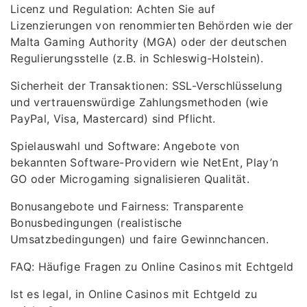
Licenz und Regulation: Achten Sie auf
Lizenzierungen von renommierten Behörden wie der
Malta Gaming Authority (MGA) oder der deutschen
Regulierungsstelle (z.B. in Schleswig-Holstein).
Sicherheit der Transaktionen: SSL-Verschlüsselung
und vertrauenswürdige Zahlungsmethoden (wie
PayPal, Visa, Mastercard) sind Pflicht.
Spielauswahl und Software: Angebote von
bekannten Software-Providern wie NetEnt, Play’n
GO oder Microgaming signalisieren Qualität.
Bonusangebote und Fairness: Transparente
Bonusbedingungen (realistische
Umsatzbedingungen) und faire Gewinnchancen.
FAQ: Häufige Fragen zu Online Casinos mit Echtgeld
Ist es legal, in Online Casinos mit Echtgeld zu