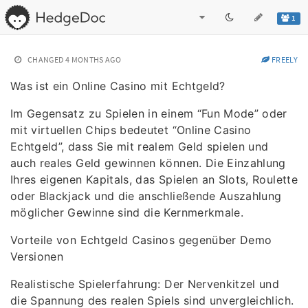
1
CHANGED
4 MONTHS AGO
FREELY
Was ist ein Online Casino mit Echtgeld?
Im Gegensatz zu Spielen in einem “Fun Mode” oder
mit virtuellen Chips bedeutet “Online Casino
Echtgeld”, dass Sie mit realem Geld spielen und
auch reales Geld gewinnen können. Die Einzahlung
Ihres eigenen Kapitals, das Spielen an Slots, Roulette
oder Blackjack und die anschließende Auszahlung
möglicher Gewinne sind die Kernmerkmale.
Vorteile von Echtgeld Casinos gegenüber Demo
Versionen
Realistische Spielerfahrung: Der Nervenkitzel und
die Spannung des realen Spiels sind unvergleichlich.