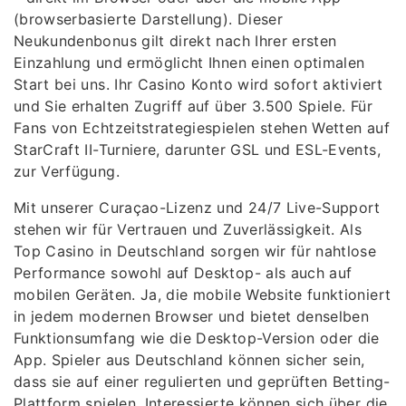
(browserbasierte Darstellung). Dieser
Neukundenbonus gilt direkt nach Ihrer ersten
Einzahlung und ermöglicht Ihnen einen optimalen
Start bei uns. Ihr Casino Konto wird sofort aktiviert
und Sie erhalten Zugriff auf über 3.500 Spiele. Für
Fans von Echtzeitstrategiespielen stehen Wetten auf
StarCraft II-Turniere, darunter GSL und ESL-Events,
zur Verfügung.
Mit unserer Curaçao-Lizenz und 24/7 Live-Support
stehen wir für Vertrauen und Zuverlässigkeit. Als
Top Casino in Deutschland sorgen wir für nahtlose
Performance sowohl auf Desktop- als auch auf
mobilen Geräten. Ja, die mobile Website funktioniert
in jedem modernen Browser und bietet denselben
Funktionsumfang wie die Desktop-Version oder die
App. Spieler aus Deutschland können sicher sein,
dass sie auf einer regulierten und geprüften Betting-
Plattform spielen. Interessierte können sich über die