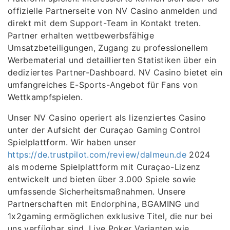
offizielle Partnerseite von NV Casino anmelden und
direkt mit dem Support-Team in Kontakt treten.
Partner erhalten wettbewerbsfähige
Umsatzbeteiligungen, Zugang zu professionellem
Werbematerial und detaillierten Statistiken über ein
dediziertes Partner-Dashboard. NV Casino bietet ein
umfangreiches E-Sports-Angebot für Fans von
Wettkampfspielen.
Unser NV Casino operiert als lizenziertes Casino
unter der Aufsicht der Curaçao Gaming Control
Spielplattform. Wir haben unser
https://de.trustpilot.com/review/dalmeun.de
2024
als moderne Spielplattform mit Curaçao-Lizenz
entwickelt und bieten über 3.000 Spiele sowie
umfassende Sicherheitsmaßnahmen. Unsere
Partnerschaften mit Endorphina, BGAMING und
1x2gaming ermöglichen exklusive Titel, die nur bei
uns verfügbar sind. Live Poker Varianten wie