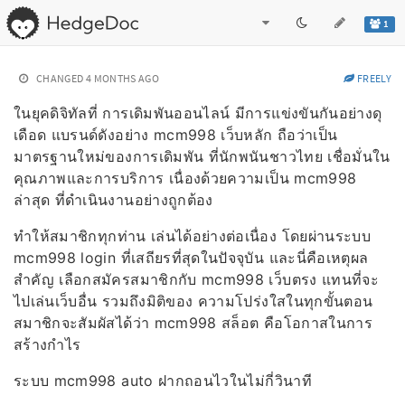
1
CHANGED
4 MONTHS AGO
FREELY
ในยุคดิจิทัลที่ การเดิมพันออนไลน์ มีการแข่งขันกันอย่างดุ
เดือด แบรนด์ดังอย่าง mcm998 เว็บหลัก ถือว่าเป็น
มาตรฐานใหม่ของการเดิมพัน ที่นักพนันชาวไทย เชื่อมั่นใน
คุณภาพและการบริการ เนื่องด้วยความเป็น mcm998
ล่าสุด ที่ดำเนินงานอย่างถูกต้อง
ทำให้สมาชิกทุกท่าน เล่นได้อย่างต่อเนื่อง โดยผ่านระบบ
mcm998 login ที่เสถียรที่สุดในปัจจุบัน และนี่คือเหตุผล
สำคัญ เลือกสมัครสมาชิกกับ mcm998 เว็บตรง แทนที่จะ
ไปเล่นเว็บอื่น รวมถึงมิติของ ความโปร่งใสในทุกขั้นตอน
สมาชิกจะสัมผัสได้ว่า mcm998 สล็อต คือโอกาสในการ
สร้างกำไร
ระบบ mcm998 auto ฝากถอนไวในไม่กี่วินาที