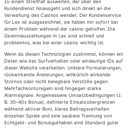
zu einem Streitfall ausweiten, der über den
Kundendienst hinausgeht und sich direkt an die
Verwaltung des Casinos wendet. Der Kundenservice
für Lex ist ausgezeichnet, sie haben mir sofort bei
einem Problem während der casino geholfen. Die
Gewinnauszahlungen in Lex sind schnell und
problemlos, was bei einer casino wichtig ist.
Wenn du diesen Technologien zustimmst, können wir
Daten wie das Surfverhalten oder eindeutige IDs auf
dieser Website verarbeiten. Unklare Formulierungen,
rückwirkende Änderungen, willkürlich wirkende
Stornos oder nicht belegbare Verstöße gegen
Mehrfachkontoregeln sind hingegen starke
Alarmsignale. Angemessene Umsatzbedingungen (z.
B. 30–40x Bonus), definierte Einsatzobergrenzen
während aktiver Boni, klares Beitragsverhalten
einzelner Spiele und eine saubere Trennung von
Echtgeld- und Bonusguthaben sind Standard guter