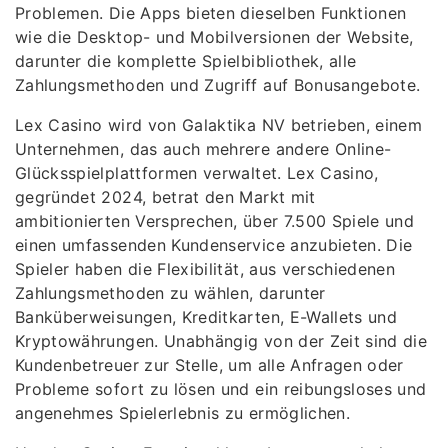
Problemen. Die Apps bieten dieselben Funktionen
wie die Desktop- und Mobilversionen der Website,
darunter die komplette Spielbibliothek, alle
Zahlungsmethoden und Zugriff auf Bonusangebote.
Lex Casino wird von Galaktika NV betrieben, einem
Unternehmen, das auch mehrere andere Online-
Glücksspielplattformen verwaltet. Lex Casino,
gegründet 2024, betrat den Markt mit
ambitionierten Versprechen, über 7.500 Spiele und
einen umfassenden Kundenservice anzubieten. Die
Spieler haben die Flexibilität, aus verschiedenen
Zahlungsmethoden zu wählen, darunter
Banküberweisungen, Kreditkarten, E-Wallets und
Kryptowährungen. Unabhängig von der Zeit sind die
Kundenbetreuer zur Stelle, um alle Anfragen oder
Probleme sofort zu lösen und ein reibungsloses und
angenehmes Spielerlebnis zu ermöglichen.