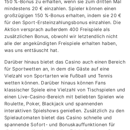
150 %-Bonus zu erhalten, wenn sie zum dritten Mal
mindestens 20 € einzahlen. Spieler können einen
großzügigen 150 %-Bonus erhalten, indem sie 20 €
für den Sport-Ersteinzahlungsbonus einzahlen. Die
Aktion versprach außerdem 400 Freispiele als
zusätzlichen Bonus, obwohl wir letztendlich nicht
alle der angekündigten Freispiele erhalten haben,
was uns enttäuscht hat.
Darüber hinaus bietet das Casino auch einen Bereich
für Sportwetten an, in dem die Gäste auf eine
Vielzahl von Sportarten wie Fußball und Tennis
wetten können. Darüber hinaus können Fans
klassischer Spiele eine Vielzahl von Tischspielen und
einen Live-Casino-Bereich mit beliebten Spielen wie
Roulette, Poker, Blackjack und spannenden
interaktiven Spielshows genießen. Zusätzlich zu den
Spielautomaten bietet das Casino schnelle und
spannende Sofort- und Bonuskauffunktionen für