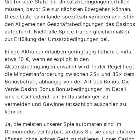
Sie für jede Stufe die Umsatzbedingungen erfüllen
müssen, bevor Sie zur nächsten übergehen können.
Diese Liste kann länderspezifisch variieren und ist in
den Allgemeinen Geschäftsbedingungen des Casinos
aufgeführt. Nicht alle Spiele tragen gleichermaßen
zur Erfüllung der Umsatzbedingungen bei.
Einige Aktionen erlauben geringfügig höhere Limits,
etwa 10 €, wenn es explizit in den
Aktionsbedingungen erwähnt wird. In der Regel liegt
die Mindestanforderung zwischen 25× und 35× dem
Bonusbetrag, abhängig von der Art des Bonus. Die
Verde Casino Bonus Bonusbedingungen im Detail
sind entscheidend, um Enttäuschungen zu
vermeiden und Gewinne tatsächlich auszahlen zu
können.
Ja, die meisten unserer Spielautomaten sind im
Demomodus verfügbar, so dass Sie sie ausprobieren
können, ohne echtes Geld zu riskieren. Unser Casino