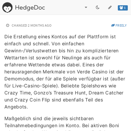
1
CHANGED
2 MONTHS AGO
FREELY
Die Erstellung eines Kontos auf der Plattform ist
einfach und schnell. Von einfachen
Gewinn-/Verlustwetten bis hin zu komplizierteren
Wettarten ist sowohl für Neulinge als auch für
erfahrene Wettende etwas dabei. Eines der
herausragenden Merkmale von Verde Casino ist der
Demomodus, der für alle Spiele verfügbar ist (außer
für Live-Casino-Spiele). Beliebte Spielshows wie
Crazy Time, Gonzo’s Treasure Hunt, Dream Catcher
und Crazy Coin Flip sind ebenfalls Teil des
Angebots.
Maßgeblich sind die jeweils sichtbaren
Teilnahmebedingungen im Konto. Bei aktiven Boni