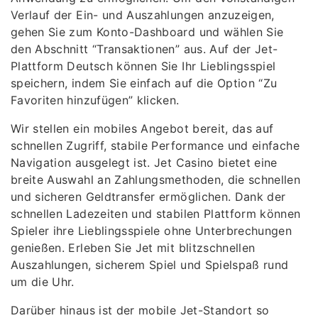
Verlauf der Ein- und Auszahlungen anzuzeigen,
gehen Sie zum Konto-Dashboard und wählen Sie
den Abschnitt “Transaktionen” aus. Auf der Jet-
Plattform Deutsch können Sie Ihr Lieblingsspiel
speichern, indem Sie einfach auf die Option “Zu
Favoriten hinzufügen” klicken.
Wir stellen ein mobiles Angebot bereit, das auf
schnellen Zugriff, stabile Performance und einfache
Navigation ausgelegt ist. Jet Casino bietet eine
breite Auswahl an Zahlungsmethoden, die schnellen
und sicheren Geldtransfer ermöglichen. Dank der
schnellen Ladezeiten und stabilen Plattform können
Spieler ihre Lieblingsspiele ohne Unterbrechungen
genießen. Erleben Sie Jet mit blitzschnellen
Auszahlungen, sicherem Spiel und Spielspaß rund
um die Uhr.
Darüber hinaus ist der mobile Jet-Standort so