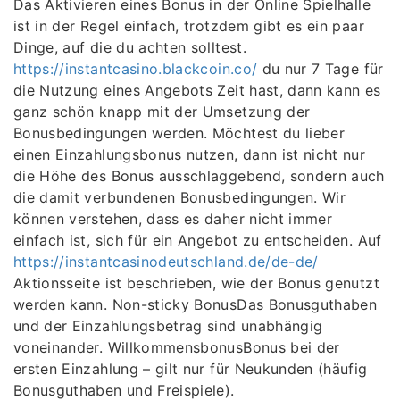
Das Aktivieren eines Bonus in der Online Spielhalle
ist in der Regel einfach, trotzdem gibt es ein paar
Dinge, auf die du achten solltest.
https://instantcasino.blackcoin.co/
du nur 7 Tage für
die Nutzung eines Angebots Zeit hast, dann kann es
ganz schön knapp mit der Umsetzung der
Bonusbedingungen werden. Möchtest du lieber
einen Einzahlungsbonus nutzen, dann ist nicht nur
die Höhe des Bonus ausschlaggebend, sondern auch
die damit verbundenen Bonusbedingungen. Wir
können verstehen, dass es daher nicht immer
einfach ist, sich für ein Angebot zu entscheiden. Auf
https://instantcasinodeutschland.de/de-de/
Aktionsseite ist beschrieben, wie der Bonus genutzt
werden kann. Non-sticky BonusDas Bonusguthaben
und der Einzahlungsbetrag sind unabhängig
voneinander. WillkommensbonusBonus bei der
ersten Einzahlung – gilt nur für Neukunden (häufig
Bonusguthaben und Freispiele).