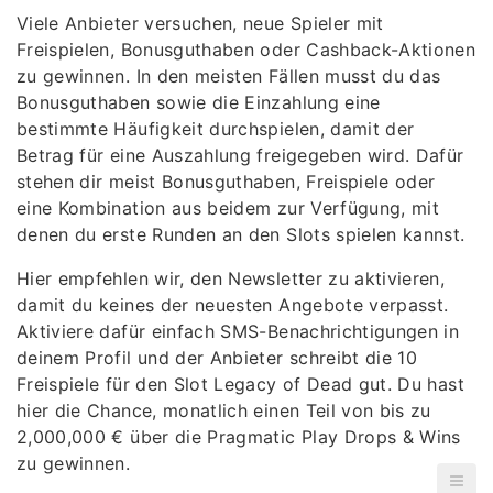
Viele Anbieter versuchen, neue Spieler mit
Freispielen, Bonusguthaben oder Cashback-Aktionen
zu gewinnen. In den meisten Fällen musst du das
Bonusguthaben sowie die Einzahlung eine
bestimmte Häufigkeit durchspielen, damit der
Betrag für eine Auszahlung freigegeben wird. Dafür
stehen dir meist Bonusguthaben, Freispiele oder
eine Kombination aus beidem zur Verfügung, mit
denen du erste Runden an den Slots spielen kannst.
Hier empfehlen wir, den Newsletter zu aktivieren,
damit du keines der neuesten Angebote verpasst.
Aktiviere dafür einfach SMS-Benachrichtigungen in
deinem Profil und der Anbieter schreibt die 10
Freispiele für den Slot Legacy of Dead gut. Du hast
hier die Chance, monatlich einen Teil von bis zu
2,000,000 € über die Pragmatic Play Drops & Wins
zu gewinnen.