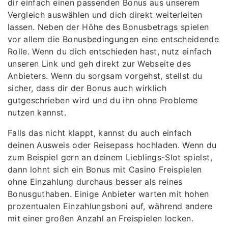
dir einfach einen passenden Bonus aus unserem
Vergleich auswählen und dich direkt weiterleiten
lassen. Neben der Höhe des Bonusbetrags spielen
vor allem die Bonusbedingungen eine entscheidende
Rolle. Wenn du dich entschieden hast, nutz einfach
unseren Link und geh direkt zur Webseite des
Anbieters. Wenn du sorgsam vorgehst, stellst du
sicher, dass dir der Bonus auch wirklich
gutgeschrieben wird und du ihn ohne Probleme
nutzen kannst.
Falls das nicht klappt, kannst du auch einfach
deinen Ausweis oder Reisepass hochladen. Wenn du
zum Beispiel gern an deinem Lieblings-Slot spielst,
dann lohnt sich ein Bonus mit Casino Freispielen
ohne Einzahlung durchaus besser als reines
Bonusguthaben. Einige Anbieter warten mit hohen
prozentualen Einzahlungsboni auf, während andere
mit einer großen Anzahl an Freispielen locken.