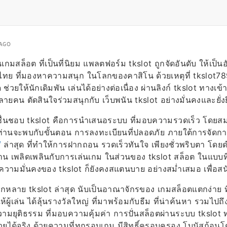
 AGO
่นเกมสล็อต ที่เป็นที่นิยม แพลตฟอร์ม tkslot ถูกจัดอันดับ ให้เป็
ทย ที่มองหาความสนุก ในโลกของคาสิโน ด้วยเหตุที่ tkslot789
ด ช่วยให้นักเดิมพัน เล่นได้อย่างต่อเนื่อง ผ่านลิงก์ tkslot ทางเข้
หลายคน ตัดสินใจร่วมสนุกกับ เว็บพนัน tkslot อย่างมั่นคงและยั่ง
นชื่นชอบ tkslot คือการนำเสนอระบบ ที่มอบความรวดเร็ว โดยสม
 ท่านจะพบกับขั้นตอน การลงทะเบียนที่ปลอดภัย ภายใต้การจัดก
/
ล่าสุด ที่ทำให้การฝากถอน รวดเร็วทันใจ เพียงชั่วพริบตา โดย
าน เพลิดเพลินกับการเล่นเกม ในส่วนของ tkslot สล็อต ในแบบที่
อ ความมั่นคงของ tkslot ก็ยังคงสแตนบาย อย่างสม่ำเสมอ เพื่อ
ลาย tkslot ล่าสุด นับเป็นอาณาจักรของ เกมสล็อตแตกง่าย ท
ห้ผู้เล่น ได้ลุ้นรางวัลใหญ่ ที่มาพร้อมกับธีม ที่น่าค้นหา รวมไปถึง
นความยุติธรรม ที่มอบความคุ้มค่า การปั่นสล็อตผ่านระบบ tkslot ท
ยได้จริง ด้วยความที่ทุกรอบเกม มีสิทธิ์ครอบครอง โบนัสก้อนโต 