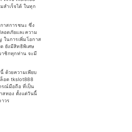
มสำเร็จได้ ในทุก
โอกาสการชนะ ซึ่ง
วามปลอดภัยและความ
คัญ ในการเพิ่มโอกาส
 ยังมีสิทธิพิเศษ
มาชิกทุกท่าน จะมี
คนี้ ด้วยความเพียบ
มสล็อต tkslot888
ณ์มือถือ ที่เป็น
ทอง ตั้งแต่วันนี้
งถาวร