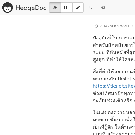
CHANGED
3 MONTHS
ปัจจุบันนี้ใน การเล
สำหรับนักพนันชาวไ
ระบบ ที่ทันสมัยที่สุ
สูงสุด ที่ทำให้ใคร
สิ่งที่ทำให้หลายค
ทะเบียนกับ tkslot
https://tkslot.site
ช่วยให้สมาชิกทุกท่
จะเป็นช่วงเช้าหรื
ในแง่ของความหลากห
ค่ายเกมชั้นนำ เพื่อใ
เป็นที่รู้จัก ในด้า
แบบที่ สร้างความรว