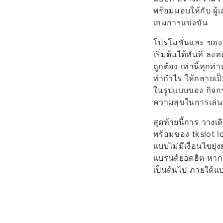
พร้อมมอบให้กับ ผู้
เกมการแข่งขัน
โปรโมชั่นและ ของรา
เริ่มต้นได้ทันที ล
ถูกต้อง เท่านี้ทุก
ทำกำไร ให้กลายเป็น
ในรูปแบบของ กิจกรร
ความสุขในการเล่น
สุดท้ายนี้การ วางเด
พร้อมของ tkslot lo
แบบไม่มีเงื่อนไขยุ
แบรนด์ยอดฮิต หากคุ
เป็นต้นไป ภายใต้แบ