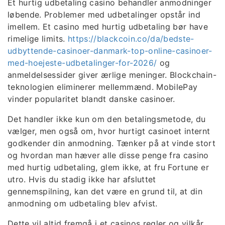
Et hurtig udbetaling casino behandler anmodninger
løbende. Problemer med udbetalinger opstår ind
imellem. Et casino med hurtig udbetaling bør have
rimelige limits.
https://blackcoin.co/da/bedste-
udbyttende-casinoer-danmark-top-online-casinoer-
med-hoejeste-udbetalinger-for-2026/
og
anmeldelsessider giver ærlige meninger. Blockchain-
teknologien eliminerer mellemmænd. MobilePay
vinder popularitet blandt danske casinoer.
Det handler ikke kun om den betalingsmetode, du
vælger, men også om, hvor hurtigt casinoet internt
godkender din anmodning. Tænker på at vinde stort
og hvordan man hæver alle disse penge fra casino
med hurtig udbetaling, glem ikke, at fru Fortune er
utro. Hvis du stadig ikke har afsluttet
gennemspilning, kan det være en grund til, at din
anmodning om udbetaling blev afvist.
Dette vil altid fremgå i et casinos regler og vilkår