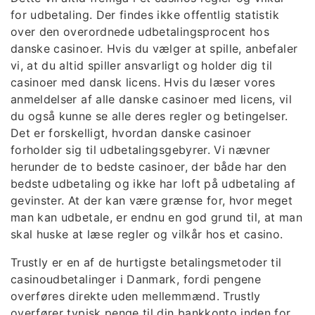
for udbetaling. Der findes ikke offentlig statistik
over den overordnede udbetalingsprocent hos
danske casinoer. Hvis du vælger at spille, anbefaler
vi, at du altid spiller ansvarligt og holder dig til
casinoer med dansk licens. Hvis du læser vores
anmeldelser af alle danske casinoer med licens, vil
du også kunne se alle deres regler og betingelser.
Det er forskelligt, hvordan danske casinoer
forholder sig til udbetalingsgebyrer. Vi nævner
herunder de to bedste casinoer, der både har den
bedste udbetaling og ikke har loft på udbetaling af
gevinster. At der kan være grænse for, hvor meget
man kan udbetale, er endnu en god grund til, at man
skal huske at læse regler og vilkår hos et casino.
Trustly er en af de hurtigste betalingsmetoder til
casinoudbetalinger i Danmark, fordi pengene
overføres direkte uden mellemmænd. Trustly
overfører typisk penge til din bankkonto inden for