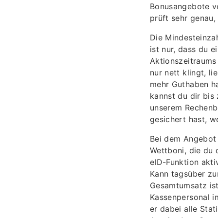
Bonusangebote vo
prüft sehr genau, 
Die Mindesteinzah
ist nur, dass du 
Aktionszeitraums 
nur nett klingt, l
mehr Guthaben ha
kannst du dir bis
unserem Rechenbe
gesichert hast, w
Bei dem Angebot 
Wettboni, die du
eID-Funktion akti
Kann tagsüber zur
Gesamtumsatz ist
Kassenpersonal i
er dabei alle St