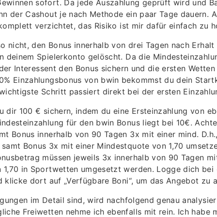
ewinnen sofort. Da jede Auszahlung geprüft wird und Ba
ann der Cashout je nach Methode ein paar Tage dauern. 
komplett verzichtet, das Risiko ist mir dafür einfach zu h
so nicht, den Bonus innerhalb von drei Tagen nach Erhalt 
n deinem Spielerkonto gelöscht. Da die Mindesteinzahlu
jeder Interessent den Bonus sichern und die ersten Wetten
00% Einzahlungsbonus von bwin bekommst du dein Startka
wichtigste Schritt passiert direkt bei der ersten Einzahlu
 dir 100 € sichern, indem du eine Ersteinzahlung von eb
ndesteinzahlung für den bwin Bonus liegt bei 10€. Achte
mt Bonus innerhalb von 90 Tagen 3x mit einer mind. D.h.
 samt Bonus 3x mit einer Mindestquote von 1,70 umsetze
onusbetrag müssen jeweils 3x innerhalb von 90 Tagen mit
 1,70 in Sportwetten umgesetzt werden. Logge dich bei
 klicke dort auf „Verfügbare Boni“, um das Angebot zu a
ngungen im Detail sind, wird nachfolgend genau analysiert
iche Freiwetten nehme ich ebenfalls mit rein. Ich habe m