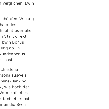
 verglichen. Bwin
sschöpfen. Wichtig
rhalb des
ch lohnt oder eher
um Start direkt
m bwin Bonus
lung ab. In
eukundenbonus
rt hast.
schiedene
ersonalausweis
Online-Banking
k, wie hoch der
 Vom einfachen
ttanbieters hat
mmen die Bwin