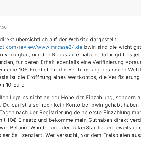
 AGO
direkt übersichtlich auf der Website dargestellt.
pilot.com/review/www.mrcase24.de
bwin sind die wichtigs
 verfügbar, um den Bonus zu erhalten. Dafür gibt es jet
nden, für deren Erhalt ebenfalls eine Verifizierung vorau
in eine 10€ Freebet für die Verifizierung des neuen Wet
sis ist die Eröffnung eines Wettkontos, die Verifizierung
on 10 Euro.
llen liegt es nicht an der Höhe der Einzahlung, sondern 
 Du darfst also noch kein Konto bei bwin gehabt haben
Tagen nach der Registrierung deine erste Einzahlung ma
 mit 10€ Einsatz und bekomme mein Guthaben direkt ver
 wie Betano, Wunderion oder JokerStar haben jeweils ihr
 seriös lizenziert. Wer versucht, vor dem Freispielen aus