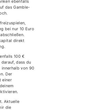
nken ebenfalls
Auf das Gamble-
och.
freizuspielen,
ng bei nur 10 Euro
 abschließen.
pital direkt
ng.
enfalls 100 €
 darauf, dass du
, innerhalb von 90
n. Der
 einer
 deinem
ktivieren.
. Aktuelle
ir die