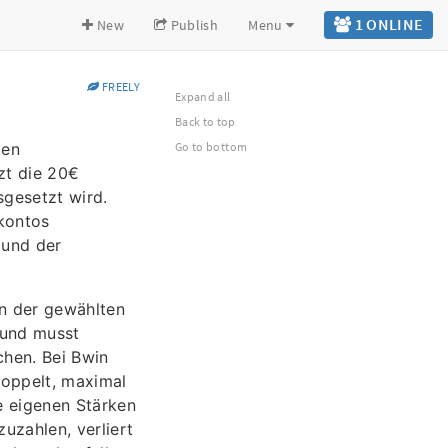
1 ONLINE
New
Publish
Menu
FREELY
Expand all
Back to top
ten
Go to bottom
zt die 20€
sgesetzt wird.
tkontos
 und der
an der gewählten
 und musst
chen. Bei Bwin
doppelt, maximal
e eigenen Stärken
zuzahlen, verliert