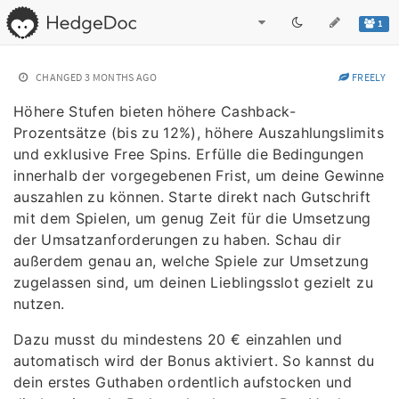
1
CHANGED
3 MONTHS AGO
FREELY
Höhere Stufen bieten höhere Cashback-
Prozentsätze (bis zu 12%), höhere Auszahlungslimits
und exklusive Free Spins. Erfülle die Bedingungen
innerhalb der vorgegebenen Frist, um deine Gewinne
auszahlen zu können. Starte direkt nach Gutschrift
mit dem Spielen, um genug Zeit für die Umsetzung
der Umsatzanforderungen zu haben. Schau dir
außerdem genau an, welche Spiele zur Umsetzung
zugelassen sind, um deinen Lieblingsslot gezielt zu
nutzen.
Dazu musst du mindestens 20 € einzahlen und
automatisch wird der Bonus aktiviert. So kannst du
dein erstes Guthaben ordentlich aufstocken und