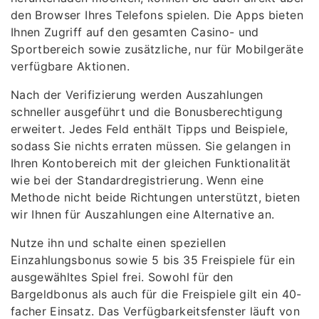
den Browser Ihres Telefons spielen. Die Apps bieten
Ihnen Zugriff auf den gesamten Casino- und
Sportbereich sowie zusätzliche, nur für Mobilgeräte
verfügbare Aktionen.
Nach der Verifizierung werden Auszahlungen
schneller ausgeführt und die Bonusberechtigung
erweitert. Jedes Feld enthält Tipps und Beispiele,
sodass Sie nichts erraten müssen. Sie gelangen in
Ihren Kontobereich mit der gleichen Funktionalität
wie bei der Standardregistrierung. Wenn eine
Methode nicht beide Richtungen unterstützt, bieten
wir Ihnen für Auszahlungen eine Alternative an.
Nutze ihn und schalte einen speziellen
Einzahlungsbonus sowie 5 bis 35 Freispiele für ein
ausgewähltes Spiel frei. Sowohl für den
Bargeldbonus als auch für die Freispiele gilt ein 40-
facher Einsatz. Das Verfügbarkeitsfenster läuft von