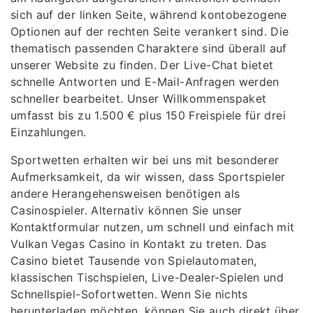
sich auf der linken Seite, während kontobezogene
Optionen auf der rechten Seite verankert sind. Die
thematisch passenden Charaktere sind überall auf
unserer Website zu finden. Der Live-Chat bietet
schnelle Antworten und E-Mail-Anfragen werden
schneller bearbeitet. Unser Willkommenspaket
umfasst bis zu 1.500 € plus 150 Freispiele für drei
Einzahlungen.
Sportwetten erhalten wir bei uns mit besonderer
Aufmerksamkeit, da wir wissen, dass Sportspieler
andere Herangehensweisen benötigen als
Casinospieler. Alternativ können Sie unser
Kontaktformular nutzen, um schnell und einfach mit
Vulkan Vegas Casino in Kontakt zu treten. Das
Casino bietet Tausende von Spielautomaten,
klassischen Tischspielen, Live-Dealer-Spielen und
Schnellspiel-Sofortwetten. Wenn Sie nichts
herunterladen möchten, können Sie auch direkt über