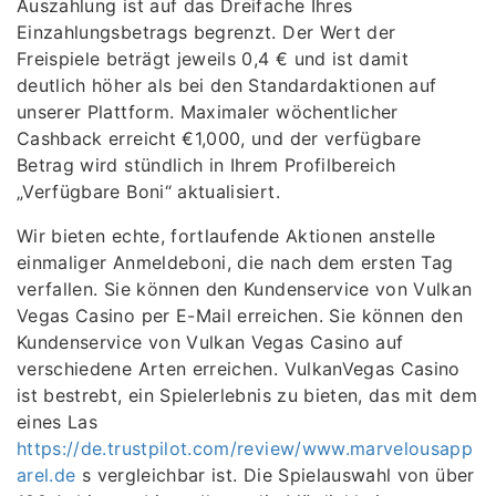
Auszahlung ist auf das Dreifache Ihres
Einzahlungsbetrags begrenzt. Der Wert der
Freispiele beträgt jeweils 0,4 € und ist damit
deutlich höher als bei den Standardaktionen auf
unserer Plattform. Maximaler wöchentlicher
Cashback erreicht €1,000, und der verfügbare
Betrag wird stündlich in Ihrem Profilbereich
„Verfügbare Boni“ aktualisiert.
Wir bieten echte, fortlaufende Aktionen anstelle
einmaliger Anmeldeboni, die nach dem ersten Tag
verfallen. Sie können den Kundenservice von Vulkan
Vegas Casino per E-Mail erreichen. Sie können den
Kundenservice von Vulkan Vegas Casino auf
verschiedene Arten erreichen. VulkanVegas Casino
ist bestrebt, ein Spielerlebnis zu bieten, das mit dem
eines Las
https://de.trustpilot.com/review/www.marvelousapp
arel.de
s vergleichbar ist. Die Spielauswahl von über