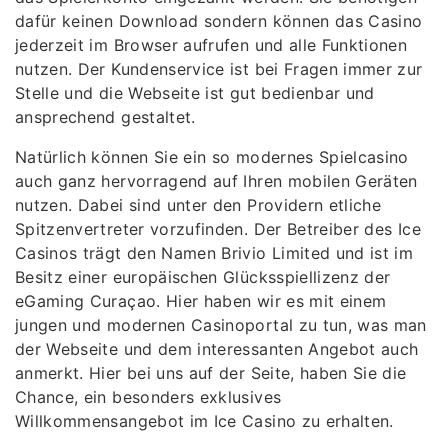
dafür keinen Download sondern können das Casino
jederzeit im Browser aufrufen und alle Funktionen
nutzen. Der Kundenservice ist bei Fragen immer zur
Stelle und die Webseite ist gut bedienbar und
ansprechend gestaltet.
Natürlich können Sie ein so modernes Spielcasino
auch ganz hervorragend auf Ihren mobilen Geräten
nutzen. Dabei sind unter den Providern etliche
Spitzenvertreter vorzufinden. Der Betreiber des Ice
Casinos trägt den Namen Brivio Limited und ist im
Besitz einer europäischen Glücksspiellizenz der
eGaming Curaçao. Hier haben wir es mit einem
jungen und modernen Casinoportal zu tun, was man
der Webseite und dem interessanten Angebot auch
anmerkt. Hier bei uns auf der Seite, haben Sie die
Chance, ein besonders exklusives
Willkommensangebot im Ice Casino zu erhalten.