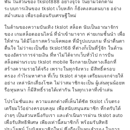
พัน ในส่วนของ tkslot888 อย่างจุใจ ในยามใดก็ตาม
ระบบการเงินของ tkslot เว็บหลัก ก็ยังคงสแตนบาย อย่าง
สม่ำเสมอ เพื่อรอต้อนรับเศรษฐีใหม่
ในด้านของความบันเทิง tkslot สล็อต นับเป็นอาณาจักร
ของ เกมสล็อตออนไลน์ ที่นำเข้ามาจาก ค่ายเกมชั้นนำ เพื่อ
ให้ท่าน ได้มีโอกาสคว้าแจ็คพอต ที่มีรูปแบบเกม ที่น่าตื่นตา
ตื่นใจ ไม่ว่าจะเป็นชื่อ tkslot168 ที่ต่างก็เป็นที่รู้จัก ในด้าน
ของอัตราการจ่ายเงิน ที่หาไม่ได้จากเว็บทั่วไป การปั่น
สล็อตผ่านระบบ tkslot mobile จึงกลายเป็นทางเลือกที่
สร้างความรวยได้จริง เพราะในทุกจังหวะ มีสิทธิ์ครอบ
ครอง กำไรมหาศาล ที่เว็บ tkslot ล่าสุด เตรียมแจกจ่ายให้
อย่าง เหล่านักเสี่ยงโชค ไม่ว่าสมาชิกจะเป็น ผู้เล่นทุนน้อยห
รือทุนหนา ก็มีสิทธิ์รวยได้เท่ากัน ในทุกเวลาที่เข้าเล่น
โปรโมชั่นและ ความแตกต่างที่เห็นได้ชัด tkslot เว็บตรง
เตรียมไว้อย่างครอบคลุม เพื่อสนับสนุนสมาชิก ที่กดรับได้
ง่ายๆ เป็นส่วนหนึ่งกับเรา และดำเนินการผ่าน tkslot auto
เพื่อรับสิทธิพิเศษ เพียงเท่านี้สมาชิกก็ พร้อมรับสิทธิ
ประโยชน์ โบนัสสมาชิกใหม่ ซึ่งถือเป็นทุนสำรอง ในการ