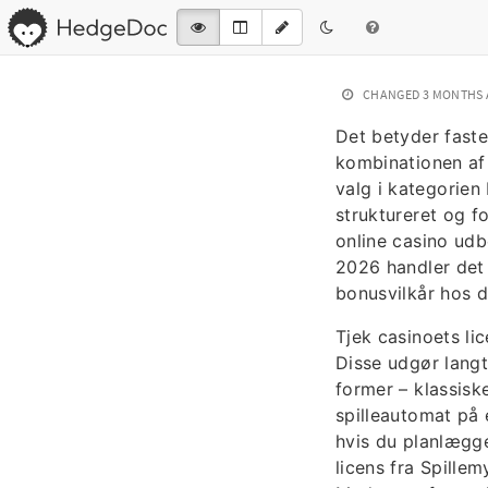
CHANGED
3 MONTHS
Det betyder faste 
kombinationen af 
valg i kategorien
struktureret og f
online casino udb
2026 handler det 
bonusvilkår hos de
Tjek casinoets li
Disse udgør langt
former – klassis
spilleautomat på 
hvis du planlægger
licens fra Spille