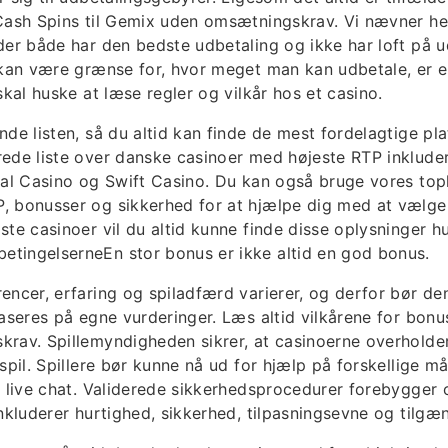
 Cash Spins til Gemix uden omsætningskrav. Vi nævner he
der både har den bedste udbetaling og ikke har loft på u
r kan være grænse for, hvor meget man kan udbetale, er 
skal huske at læse regler og vilkår hos et casino.
nde listen, så du altid kan finde de mest fordelagtige pla
ede liste over danske casinoer med højeste RTP inklude
yal Casino og Swift Casino. Du kan også bruge vores topli
 bonusser og sikkerhed for at hjælpe dig med at vælge 
ste casinoer vil du altid kunne finde disse oplysninger h
tingelserneEn stor bonus er ikke altid en god bonus.
encer, erfaring og spiladfærd varierer, og derfor bør de
baseres på egne vurderinger. Læs altid vilkårene for bonu
rav. Spillemyndigheden sikrer, at casinoerne overholder 
spil. Spillere bør kunne nå ud for hjælp på forskellige m
g live chat. Validerede sikkerhedsprocedurer forebygger o
inkluderer hurtighed, sikkerhed, tilpasningsevne og tilgæ