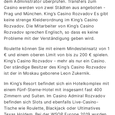
dem Administrator überprüfen. Transfers zum
Casino werden von zwei Städten aus angeboten -
Prag und München. King’s Casino Rozvadov Es gibt
keine strenge Kleiderordnung im King’s Casino
Rozvadov. Die Mitarbeiter von King’s Casino
Rozvadov sprechen Englisch, so dass es keine
Probleme mit der Verständigung geben wird.
Roulette können Sie mit einem Mindesteinsatz von 1
€ und einem oberen Limit von bis zu 200 € spielen.
King’s Casino Rozvadov - mehr als nur ein Casino.
Der ständige Besitzer des King’s Casino Rozvadov
ist der in Moskau geborene Leon Zukernik.
Im King’s Resort befindet sich ein Hotelkomplex mit
einem Fünf-Sterne-Hotel mit insgesamt fast 400
Zimmern und Suiten. Im Casino Admiral Rozvadov
befinden sich Slots und ebenfalls Live-Casino-
Tische wie Roulette, Blackjack oder Ultimatives
Texas Holdem. Bei der WSOP Europe 2019 wurden