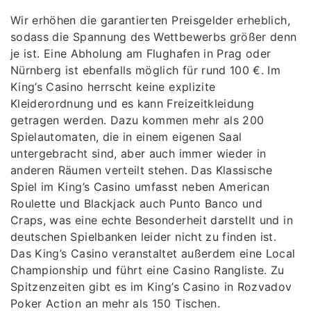
Wir erhöhen die garantierten Preisgelder erheblich,
sodass die Spannung des Wettbewerbs größer denn
je ist. Eine Abholung am Flughafen in Prag oder
Nürnberg ist ebenfalls möglich für rund 100 €. Im
King’s Casino herrscht keine explizite
Kleiderordnung und es kann Freizeitkleidung
getragen werden. Dazu kommen mehr als 200
Spielautomaten, die in einem eigenen Saal
untergebracht sind, aber auch immer wieder in
anderen Räumen verteilt stehen. Das Klassische
Spiel im King’s Casino umfasst neben American
Roulette und Blackjack auch Punto Banco und
Craps, was eine echte Besonderheit darstellt und in
deutschen Spielbanken leider nicht zu finden ist.
Das King’s Casino veranstaltet außerdem eine Local
Championship und führt eine Casino Rangliste. Zu
Spitzenzeiten gibt es im King’s Casino in Rozvadov
Poker Action an mehr als 150 Tischen.