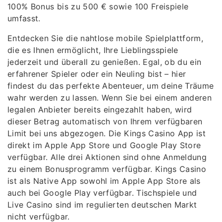
100% Bonus bis zu 500 € sowie 100 Freispiele
umfasst.
Entdecken Sie die nahtlose mobile Spielplattform,
die es Ihnen ermöglicht, Ihre Lieblingsspiele
jederzeit und überall zu genießen. Egal, ob du ein
erfahrener Spieler oder ein Neuling bist – hier
findest du das perfekte Abenteuer, um deine Träume
wahr werden zu lassen. Wenn Sie bei einem anderen
legalen Anbieter bereits eingezahlt haben, wird
dieser Betrag automatisch von Ihrem verfügbaren
Limit bei uns abgezogen. Die Kings Casino App ist
direkt im Apple App Store und Google Play Store
verfügbar. Alle drei Aktionen sind ohne Anmeldung
zu einem Bonusprogramm verfügbar. Kings Casino
ist als Native App sowohl im Apple App Store als
auch bei Google Play verfügbar. Tischspiele und
Live Casino sind im regulierten deutschen Markt
nicht verfügbar.