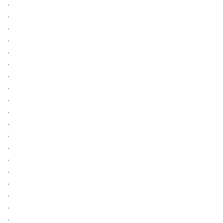
.
.
.
.
.
.
.
.
.
.
.
.
.
.
.
.
.
.
.