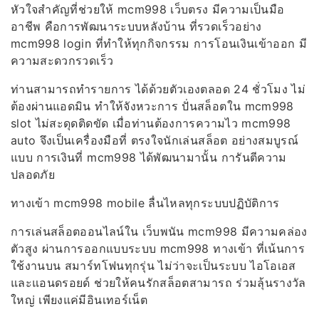
หัวใจสำคัญที่ช่วยให้ mcm998 เว็บตรง มีความเป็นมือ
อาชีพ คือการพัฒนาระบบหลังบ้าน ที่รวดเร็วอย่าง
mcm998 login ที่ทำให้ทุกกิจกรรม การโอนเงินเข้าออก มี
ความสะดวกรวดเร็ว
ท่านสามารถทำรายการ ได้ด้วยตัวเองตลอด 24 ชั่วโมง ไม่
ต้องผ่านแอดมิน ทำให้จังหวะการ ปั่นสล็อตใน mcm998
slot ไม่สะดุดติดขัด เมื่อท่านต้องการความไว mcm998
auto จึงเป็นเครื่องมือที่ ตรงใจนักเล่นสล็อต อย่างสมบูรณ์
แบบ การเงินที่ mcm998 ได้พัฒนามานั้น การันตีความ
ปลอดภัย
ทางเข้า mcm998 mobile ลื่นไหลทุกระบบปฏิบัติการ
การเล่นสล็อตออนไลน์ใน เว็บพนัน mcm998 มีความคล่อง
ตัวสูง ผ่านการออกแบบระบบ mcm998 ทางเข้า ที่เน้นการ
ใช้งานบน สมาร์ทโฟนทุกรุ่น ไม่ว่าจะเป็นระบบ ไอโอเอส
และแอนดรอยด์ ช่วยให้คนรักสล็อตสามารถ ร่วมลุ้นรางวัล
ใหญ่ เพียงแค่มีอินเทอร์เน็ต