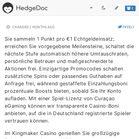
1
CHANGED
2 MONTHS AGO
FREELY
Sie sammeln 1 Punkt pro €1 Echtgeldeinsatz;
erreichen Sie vorgegebene Meilensteine, schaltet die
nächste Stufe automatisch höhere Umtauschraten,
persönliche Betreuer und maßgeschneiderte
Aktionen frei. Einzigartige Promocodes schalten
zusätzliche Spins oder passendes Guthaben auf
Anfrage frei, während gestaffelte Einzahlungsboni
prozentuale Boosts bieten, sobald Sie Ihr Konto
aufladen. Mit einer Spiel-Lizenz von Curaçao
eGaming können wir transparente Casino-Boni
anbieten, auf die in Deutschland registrierte Spieler
vertrauen können.
Im Kingmaker Casino genießen Sie großzügige