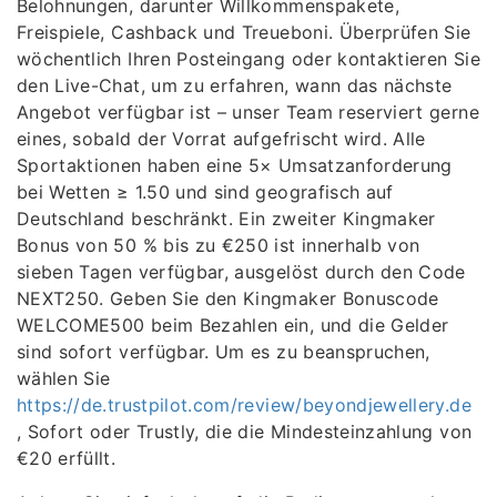
Belohnungen, darunter Willkommenspakete,
Freispiele, Cashback und Treueboni. Überprüfen Sie
wöchentlich Ihren Posteingang oder kontaktieren Sie
den Live-Chat, um zu erfahren, wann das nächste
Angebot verfügbar ist – unser Team reserviert gerne
eines, sobald der Vorrat aufgefrischt wird. Alle
Sportaktionen haben eine 5× Umsatzanforderung
bei Wetten ≥ 1.50 und sind geografisch auf
Deutschland beschränkt. Ein zweiter Kingmaker
Bonus von 50 % bis zu €250 ist innerhalb von
sieben Tagen verfügbar, ausgelöst durch den Code
NEXT250. Geben Sie den Kingmaker Bonuscode
WELCOME500 beim Bezahlen ein, und die Gelder
sind sofort verfügbar. Um es zu beanspruchen,
wählen Sie
https://de.trustpilot.com/review/beyondjewellery.de
, Sofort oder Trustly, die die Mindesteinzahlung von
€20 erfüllt.