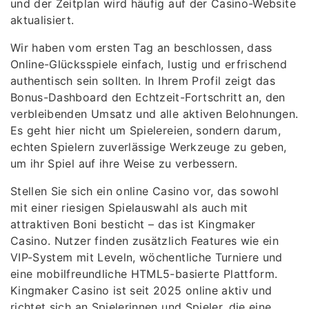
und der Zeitplan wird häufig auf der Casino-Website
aktualisiert.
Wir haben vom ersten Tag an beschlossen, dass
Online-Glücksspiele einfach, lustig und erfrischend
authentisch sein sollten. In Ihrem Profil zeigt das
Bonus-Dashboard den Echtzeit-Fortschritt an, den
verbleibenden Umsatz und alle aktiven Belohnungen.
Es geht hier nicht um Spielereien, sondern darum,
echten Spielern zuverlässige Werkzeuge zu geben,
um ihr Spiel auf ihre Weise zu verbessern.
Stellen Sie sich ein online Casino vor, das sowohl
mit einer riesigen Spielauswahl als auch mit
attraktiven Boni besticht – das ist Kingmaker
Casino. Nutzer finden zusätzlich Features wie ein
VIP-System mit Leveln, wöchentliche Turniere und
eine mobilfreundliche HTML5-basierte Plattform.
Kingmaker Casino ist seit 2025 online aktiv und
richtet sich an Spielerinnen und Spieler, die eine