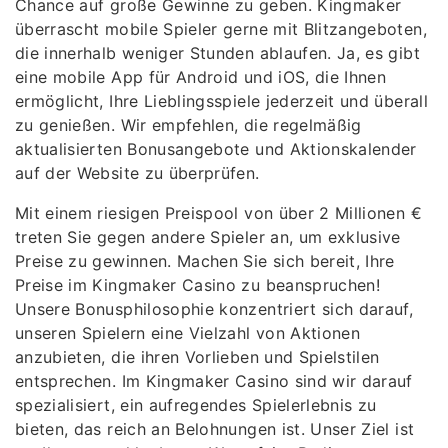
Chance auf große Gewinne zu geben. Kingmaker
überrascht mobile Spieler gerne mit Blitzangeboten,
die innerhalb weniger Stunden ablaufen. Ja, es gibt
eine mobile App für Android und iOS, die Ihnen
ermöglicht, Ihre Lieblingsspiele jederzeit und überall
zu genießen. Wir empfehlen, die regelmäßig
aktualisierten Bonusangebote und Aktionskalender
auf der Website zu überprüfen.
Mit einem riesigen Preispool von über 2 Millionen €
treten Sie gegen andere Spieler an, um exklusive
Preise zu gewinnen. Machen Sie sich bereit, Ihre
Preise im Kingmaker Casino zu beanspruchen!
Unsere Bonusphilosophie konzentriert sich darauf,
unseren Spielern eine Vielzahl von Aktionen
anzubieten, die ihren Vorlieben und Spielstilen
entsprechen. Im Kingmaker Casino sind wir darauf
spezialisiert, ein aufregendes Spielerlebnis zu
bieten, das reich an Belohnungen ist. Unser Ziel ist