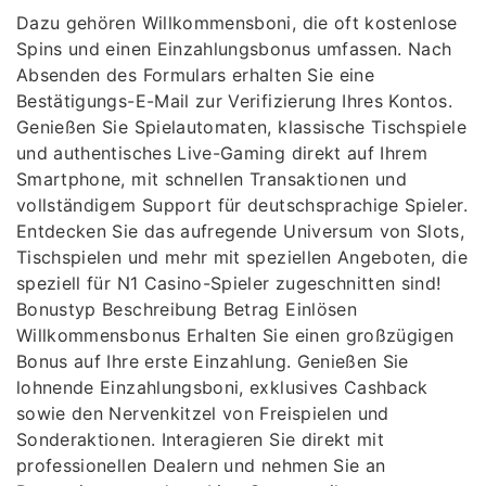
Dazu gehören Willkommensboni, die oft kostenlose
Spins und einen Einzahlungsbonus umfassen. Nach
Absenden des Formulars erhalten Sie eine
Bestätigungs-E-Mail zur Verifizierung Ihres Kontos.
Genießen Sie Spielautomaten, klassische Tischspiele
und authentisches Live-Gaming direkt auf Ihrem
Smartphone, mit schnellen Transaktionen und
vollständigem Support für deutschsprachige Spieler.
Entdecken Sie das aufregende Universum von Slots,
Tischspielen und mehr mit speziellen Angeboten, die
speziell für N1 Casino-Spieler zugeschnitten sind!
Bonustyp Beschreibung Betrag Einlösen
Willkommensbonus Erhalten Sie einen großzügigen
Bonus auf Ihre erste Einzahlung. Genießen Sie
lohnende Einzahlungsboni, exklusives Cashback
sowie den Nervenkitzel von Freispielen und
Sonderaktionen. Interagieren Sie direkt mit
professionellen Dealern und nehmen Sie an