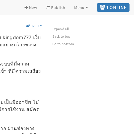
1 ONLINE
New
Publish
Menu
FREELY
Expand all
Back to top
อง kingdom777 เว็บ
ับอย่างกว้างขวาง
Go to bottom
ระบบที่มีความ
ข้า ที่มีความเสถียร
มเป็นมืออาชีพ ไม่
มีการใช้งาน สมัคร
งยาก ผ่านช่องทาง