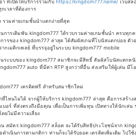
 ที่เปิดให้บริการร่วมกับ
https://kingdom777.name/
เว็บสล็
ทุกเวลาที่ต้องการ
รวมค่ายเกมชั้นนำแตกง่ายที่สุด
กในการเดิมพัน kingdom777 ได้รวบรวมค่ายเกมชั้นนำ ครบทุกคว
รของ kingdom777 ล่าสุด ได้สัมผัสเกมที่โบนัสแตกบ่อย ตัวอย
พรากเมติกเพลย์ ที่บรรจุอยู่ในระบบ kingdom777 mobile
นระบบของ kingdom777 สมาชิกจะมีสิทธิ์ สัมผัสโบนัสแตกหนัก
dom777 auto ที่มีค่า RTP สูงกว่าที่อื่น ส่งเสริมให้ผู้เล่น มี
gdom777 เครดิตฟรี สำหรับสมาชิกใหม่
กที่ไหนไม่ได้ จากผู้ให้บริการ kingdom777 ล่าสุด คือการสร้
อร์ ที่ส่งตรงถึงมือคุณ เพื่อเป็นการเพิ่มทุน เปิดทางให้นักเล่น
ดยไม่มีความเสี่ยง
าน สมัคร kingdom777 สล็อต จะได้รับสิทธิประโยชน์จาก king
ื่อดำเนินการตามกติกา ท่านก็จะได้รับยอด เครดิตเพิ่มเติม ไปใช้งา