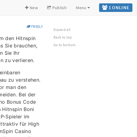
1 ONLINE
New
Publish
Menu
FREELY
Expand all
Back to top
um den Hitnspin
s Sie brauchen,
Go to bottom
n Sie Ihr
n zu verlieren.
heinbaren
nau zu verstehen.
vor man den
eiden. Bei der
ino Bonus Code
 Hitnspin Boni
IP-Spieler im
traktiv für High
tnSpin Casino